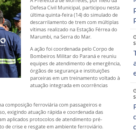
A Prefeitura de Morretes, por meio da
Defesa Civil Municipal, participou nesta
última quinta-feira (14) do simulado de
descarrilamento de trem com múltiplas
vítimas realizado na Estação Férrea do
Marumbi, na Serra do Mar.
S
A ação foi coordenada pelo Corpo de
Bombeiros Militar do Paraná e reuniu
equipes de atendimento de emergência,
órgãos de segurança e instituições
parceiras em um treinamento voltado à
atuação integrada em ocorrências
S
ma composição ferroviária com passageiros e
esso, exigindo atuação rápida e coordenada das
ram aplicados protocolos de atendimento pré-
to de crise e resgate em ambiente ferroviário.