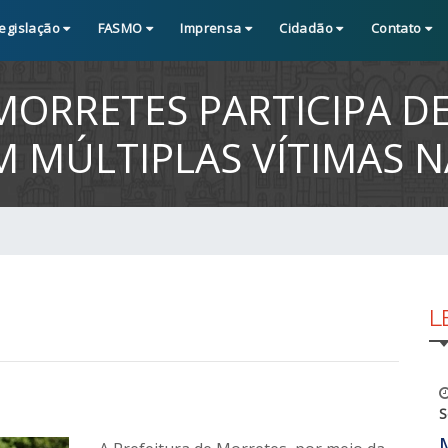
egislação
FASMO
Imprensa
Cidadão
Contato
 MORRETES PARTICIPA 
M MÚLTIPLAS VÍTIMAS 
L
S