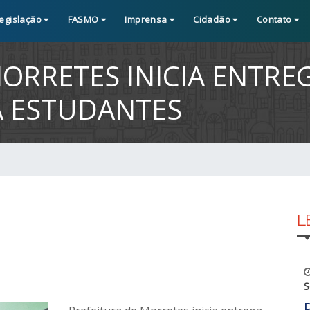
egislação
FASMO
Imprensa
Cidadão
Contato
MORRETES INICIA ENTRE
A ESTUDANTES
L
S