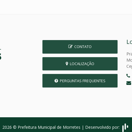
L
CONTATO
Pr
Mo
LOCALIZAÇÃO
Ce
PERGUNTAS FREQUENTES
2026 © Prefeitura Municipal de Morretes | Desenvolvido por: