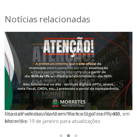
Notícias relacionadas
Site da Prefeitura de Morretes ficará interrompido
Fluxo de veículos ficará em “Pare e Siga” na PR-408, em
entre 15 e 19 de janeiro para atualizações
Morretes