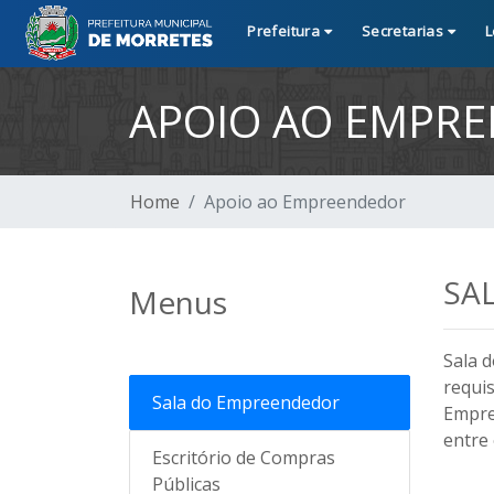
Prefeitura
Secretarias
L
APOIO AO EMPR
Home
Apoio ao Empreendedor
SA
Menus
Sala 
requis
Sala do Empreendedor
Empres
entre
Escritório de Compras
Públicas