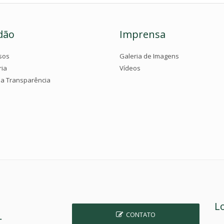
dão
Imprensa
sos
Galeria de Imagens
ria
Vídeos
da Transparência
L
CONTATO