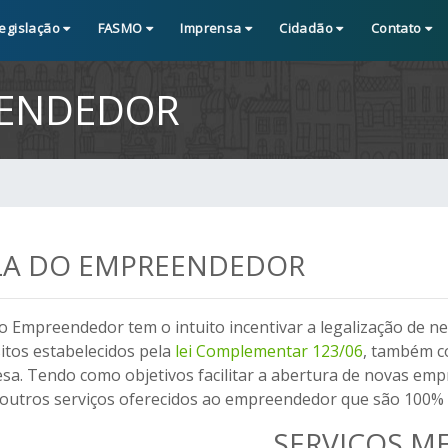
egislação
FASMO
Imprensa
Cidadão
Contato
EENDEDOR
LA DO EMPREENDEDOR
do Empreendedor tem o intuito incentivar a legalização de 
itos estabelecidos pela
lei Complementar 123/06
, também c
a. Tendo como objetivos facilitar a abertura de novas empr
 outros serviços oferecidos ao empreendedor que são 100% 
SERVIÇOS ME