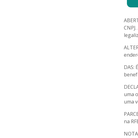
ABERT
CNPJ. 
legal
ALTER
endere
DAS: É
benef
DECLA
uma o
uma v
PARCE
na RF
NOTA 