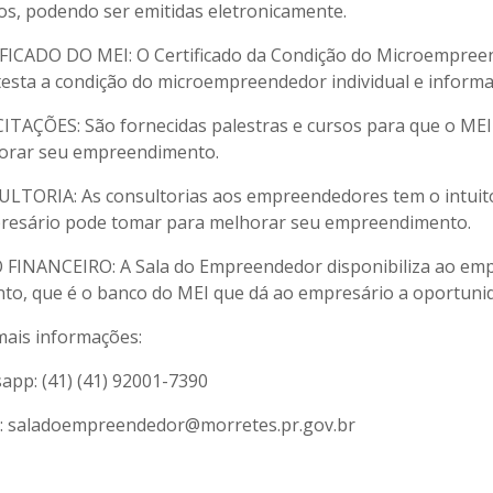
ços, podendo ser emitidas eletronicamente.
FICADO DO MEI: O Certificado da Condição do Microempreen
testa a condição do microempreendedor individual e informa
ITAÇÕES: São fornecidas palestras e cursos para que o ME
orar seu empreendimento.
LTORIA: As consultorias aos empreendedores tem o intuit
resário pode tomar para melhorar seu empreendimento.
 FINANCEIRO: A Sala do Empreendedor disponibiliza ao emp
to, que é o banco do MEI que dá ao empresário a oportunid
mais informações:
app: (41) (41) 92001-7390
l: saladoempreendedor@morretes.pr.gov.br