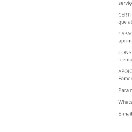
servi
CERTI
que a
CAPAC
aprim
CONSU
o emp
APOIO
Fomen
Para 
Whats
E-mai