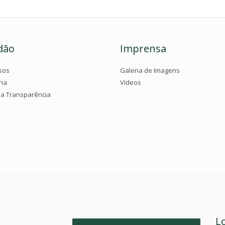
dão
Imprensa
sos
Galeria de Imagens
ria
Vídeos
da Transparência
L