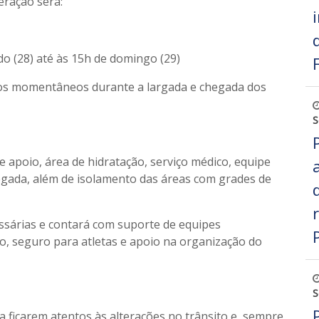
eração será:
o (28) até às 15h de domingo (29)
eios momentâneos durante a largada e chegada dos
S
 apoio, área de hidratação, serviço médico, equipe
egada, além de isolamento das áreas com grades de
ssárias e contará com suporte de equipes
o, seguro para atletas e apoio na organização do
S
a ficarem atentos às alterações no trânsito e, sempre