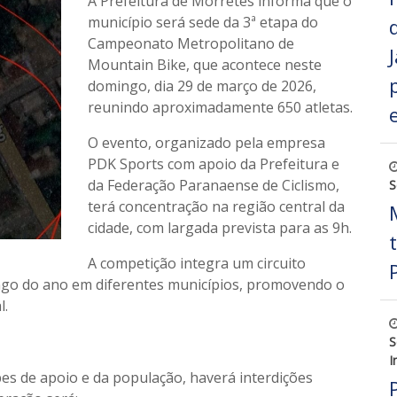
A Prefeitura de Morretes informa que o
município será sede da 3ª etapa do
Campeonato Metropolitano de
Mountain Bike, que acontece neste
domingo, dia 29 de março de 2026,
reunindo aproximadamente 650 atletas.
O evento, organizado pela empresa
PDK Sports com apoio da Prefeitura e
da Federação Paranaense de Ciclismo,
S
terá concentração na região central da
cidade, com largada prevista para as 9h.
A competição integra um circuito
ongo do ano em diferentes municípios, promovendo o
l.
S
I
pes de apoio e da população, haverá interdições