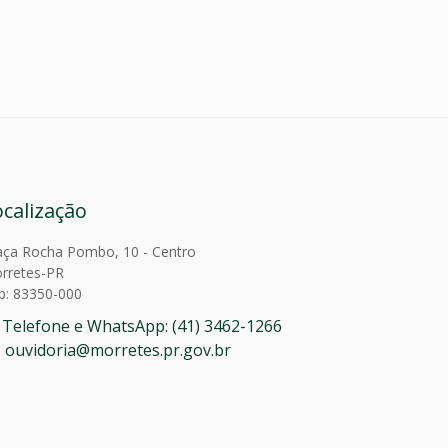
ocalização
aça Rocha Pombo, 10 - Centro
rretes-PR
p: 83350-000
Telefone e WhatsApp: (41) 3462-1266
ouvidoria@morretes.pr.gov.br