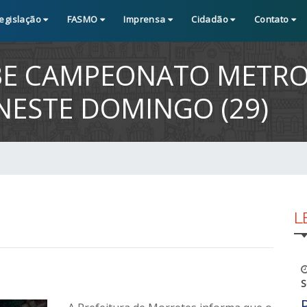
egislação
FASMO
Imprensa
Cidadão
Contato
BE CAMPEONATO METRO
NESTE DOMINGO (29)
L
S