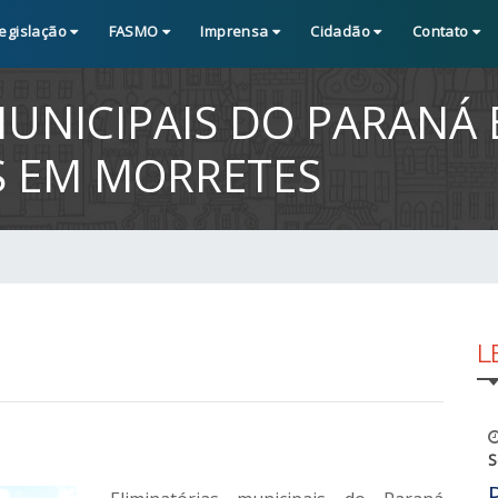
egislação
FASMO
Imprensa
Cidadão
Contato
MUNICIPAIS DO PARANÁ
S EM MORRETES
L
S