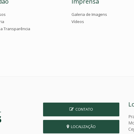
dão
Imprensa
sos
Galeria de Imagens
ria
Vídeos
da Transparência
L
CONTATO
Pr
Mo
LOCALIZAÇÃO
Ce