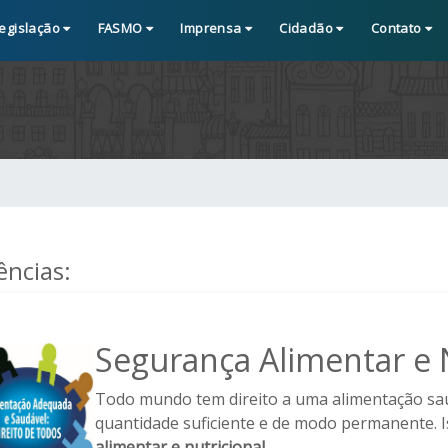
egislação
FASMO
Imprensa
Cidadão
Contato
ncias:
Segurança Alimentar e 
Todo mundo tem direito a uma alimentação saud
quantidade suficiente e de modo permanente.
alimentar e nutricional
.