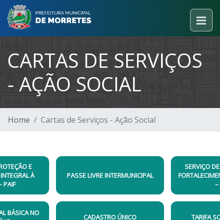
CARTAS DE SERVIÇOS
- AÇÃO SOCIAL
Home
Cartas de Serviços - Ação Social
PROTEÇÃO E
SERVIÇO DE
INTEGRAL À
PASSE LIVRE INTERMUNICIPAL
FORTALECIME
– PAIF
–
AL BÁSICA NO
CADASTRO ÚNICO
TARIFA S